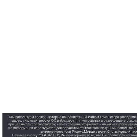
Мы используем cookies, которые сохраняются на Вашем компьютере (сведения о
адрес; тип, язык, версия ОС и браузера; тип устройства и разрешение его экра
пришел на сайт пользователь; какие страницы открывает и на какие кнопки нажим
же информация используется для обработки статистических данных использова
интернет-сервисов Яндекс.Метрика и/или Спутник/аналитика
Нажимая кнопку "СОГЛАСЕН", Вы подтверждаете то, что Вы проинформирован