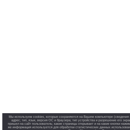
Мы используем cookies, которые сохраняются на Вашем компьютере (сведения о
адрес; тип, язык, версия ОС и браузера; тип устройства и разрешение его экра
пришел на сайт пользователь; какие страницы открывает и на какие кнопки нажим
же информация используется для обработки статистических данных использова