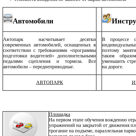
Автомобили
Инстр
Автопарк насчитывает десятки
В процессе об
современных автомобилей, оснащенных в
индивидуальный
соответствии с требованиями «программы
поэтому занят
подготовки водителей» дополнительными
таким образо
педалями сцепления и тормоза. Все
уменьшить стр
автомобили – переднеприводные.
на дороге.
АВТОПАРК
И
Площадка
На первом этапе обучения вождению отр
упражнений на закрытой от движения пл
трогание на подъеме, параллельная парко