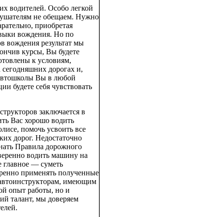
их водителей. Особо легкой
ушателям не обещаем. Нужно
арательно, приобретая
выки вождения. Но по
в вождения результат мы
ончив курсы, Вы будете
отовлены к условиям,
 сегодняшних дорогах и,
автошколы Вы в любой
ии будете себя чувствовать
структоров заключается в
ить Вас хорошо водить
лисе, помочь усвоить все
ких дорог. Недостаточно
знать Правила дорожного
веренно водить машину на
 главное — суметь
еренно применять полученные
 автоинструкторам, имеющим
ой опыт работы, но и
ий талант, мы доверяем
елей.