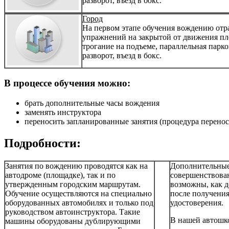
разворот, въезд в бокс.
Город
На первом этапе обучения вождению отр
упражнений на закрытой от движения пл
трогание на подъеме, параллельная парко
разворот, въезд в бокс.
В процессе обучения можно:
брать дополнительные часы вождения
заменять инструктора
переносить запланированные занятия (процедура переноса
Подробности:
Занятия по вождению проводятся как на
Дополнительные
автодроме (площадке), так и по
совершенствова
утвержденным городским маршрутам.
возможны, как д
Обучение осуществляются на специально
после получения
оборудованных автомобилях и только под
удостоверения.
руководством автоинструктора. Такие
В нашей автошко
машины оборудованы дублирующими