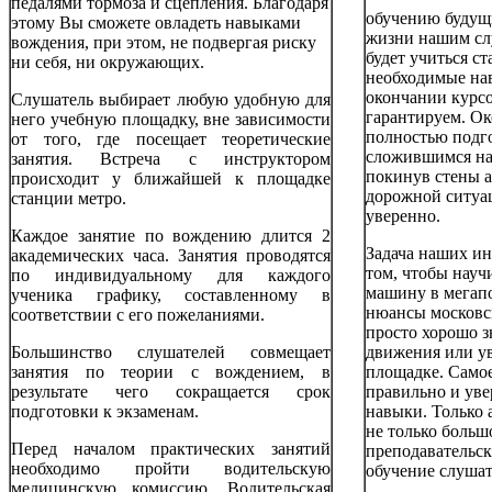
педалями тормоза и сцепления. Благодаря
обучению будущ
этому Вы сможете овладеть навыками
жизни нашим сл
вождения, при этом, не подвергая риску
будет учиться ст
ни себя, ни окружающих.
необходимые на
окончании курсо
Слушатель выбирает любую удобную для
гарантируем. Ок
него учебную площадку, вне зависимости
полностью подг
от того, где посещает теоретические
сложившимся на
занятия. Встреча с инструктором
покинув стены 
происходит у ближайшей к площадке
дорожной ситуац
станции метро.
уверенно.
Каждое занятие по вождению длится 2
Задача наших ин
академических часа. Занятия проводятся
том, чтобы науч
по индивидуальному для каждого
машину в мегапо
ученика графику, составленному в
нюансы московс
соответствии с его пожеланиями.
просто хорошо 
Большинство слушателей совмещает
движения или у
занятия по теории с вождением, в
площадке. Самое
результате чего сокращается срок
правильно и ув
подготовки к экзаменам.
навыки. Только
не только больш
Перед началом практических занятий
преподавательск
необходимо пройти водительскую
обучение слушат
медицинскую комиссию. Водительская